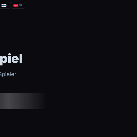
FI
DK
piel
Spieler