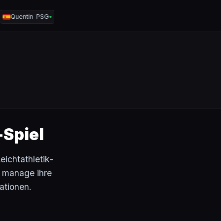
uentin_PSG
Big money club
Woo!
Akatsuki
SI
●
●
●
●
-Spiel
Leichtathletik-
, manage ihre
ationen.