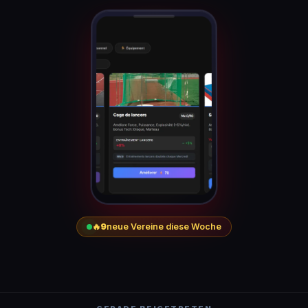
🔥
9
neue Vereine diese Woche