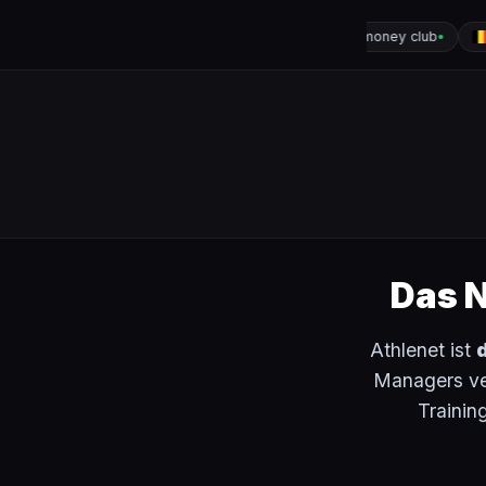
Quentin_PSG
Big money club
Woo!
●
●
Das N
Athlenet ist
d
Managers ver
Trainin