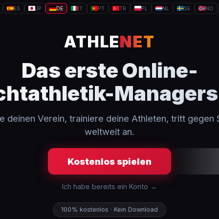
ES
JP
DE
IT
PT
TR
PL
NL
SE
NO
ATHLE
NET
Das erste Online-
chtathletik-Managers
 deinen Verein, trainiere deine Athleten, tritt gegen 
weltweit an.
Kostenlos spielen
Ich habe bereits ein Konto →
100% kostenlos · Kein Download