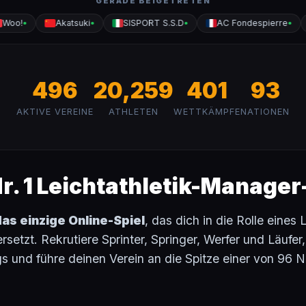
GERADE BEIGETRETEN
Akatsuki
SISPORT S.S.D
AC Fondespierre
Q
●
●
●
●
496
20,259
401
93
AKTIVE VEREINE
ATHLETEN
WETTKÄMPFE
NATIONEN
r. 1 Leichtathletik-Manager
as einzige Online-Spiel
, das dich in die Rolle eines 
setzt. Rekrutiere Sprinter, Springer, Werfer und Läufer
gs und führe deinen Verein an die Spitze einer von 96 N