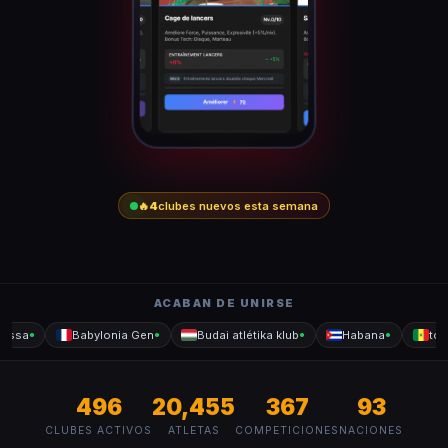
🔥
4
clubes nuevos esta semana
ACABAN DE UNIRSE
ssa
Babylonia Gen
Budai atlétika klub
Habana
toto
●
●
●
●
496
20,455
367
93
CLUBES ACTIVOS
ATLETAS
COMPETICIONES
NACIONES