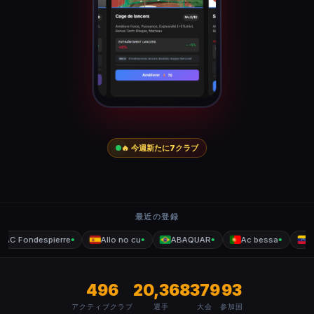
🔥 今週新たに
クラブ
7
最近の登録
AC Fondespierre
Allo no cu
ABAQUAR
Ac bessa
Le
●
●
●
●
496
20,368
379
93
アクティブクラブ
選手
大会
参加国