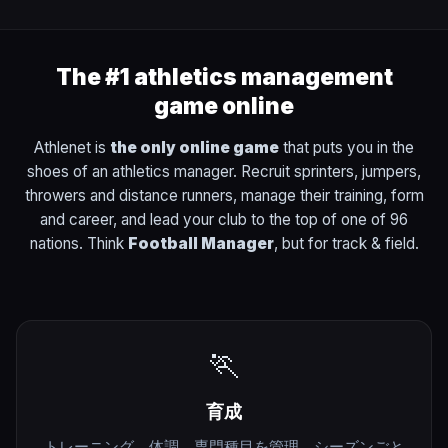
The #1 athletics management
game online
Athlenet is
the only online game
that puts you in the
shoes of an athletics manager. Recruit sprinters, jumpers,
throwers and distance runners, manage their training, form
and career, and lead your club to the top of one of 96
nations. Think
Football Manager
, but for track & field.
🏃
育成
トレーニング、体調、専門種目を管理。シーズンごと