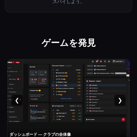
スパイしよう。
ゲームを発見
❮
❯
選手カード — 能力値・専門種目