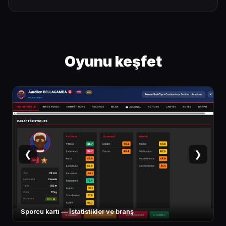
Oyunu keşfet
❮
❯
Sporcu kartı — İstatistikler ve branş
T