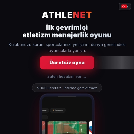
▾
ATHLE
NET
İlk çevrimiçi
atletizm menajerlik oyunu
Kulübünüzü kurun, sporcularınızı yetiştirin, dünya genelindeki
oyuncularla yarışın.
Ücretsiz oyna
Zaten hesabım var →
%100 ücretsiz · İndirme gerektirmez