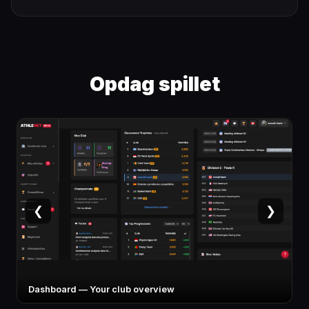
Opdag spillet
❮
❯
Athlete card — Stats, specialty, potential