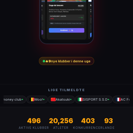
🔥
9
nye klubber i denne uge
LIGE TILMELDTE
 money club
Woo!
Akatsuki
SISPORT S.S.D
AC Fond
●
●
●
●
496
20,256
403
93
AKTIVE KLUBBER
ATLETER
KONKURRENCER
LANDE