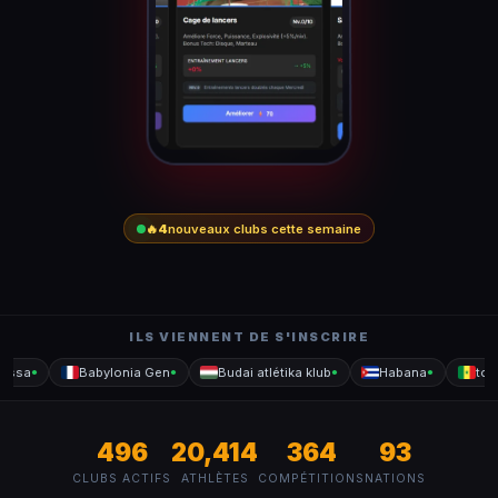
🔥
4
nouveaux clubs cette semaine
ILS VIENNENT DE S'INSCRIRE
ssa
Babylonia Gen
Budai atlétika klub
Habana
toto
●
●
●
●
496
20,414
364
93
CLUBS ACTIFS
ATHLÈTES
COMPÉTITIONS
NATIONS