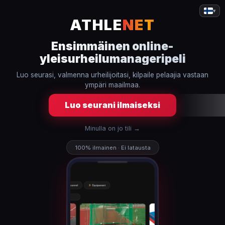
▾
ATHLE
NET
Ensimmäinen online-
yleisurheilumanageripeli
Luo seurasi, valmenna urheilijoitasi, kilpaile pelaajia vastaan
ympäri maailmaa.
Luo seurani ilmaiseksi
Minulla on jo tili →
100% ilmainen · Ei latausta