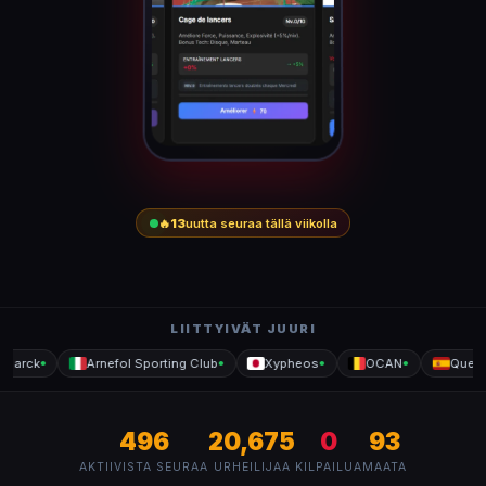
🔥
13
uutta seuraa tällä viikolla
LIITTYIVÄT JUURI
Marck
Arnefol Sporting Club
Xypheos
OCAN
Quenti
●
●
●
●
496
20,675
0
93
AKTIIVISTA SEURAA
URHEILIJAA
KILPAILUA
MAATA