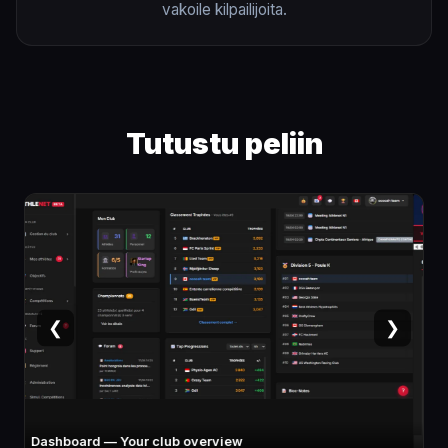
vakoile kilpailijoita.
Tutustu peliin
❮
❯
Athlete card — Stats, specialty, potential