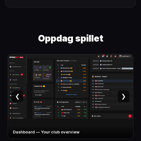
Oppdag spillet
❮
❯
Athlete card — Stats, specialty, potential