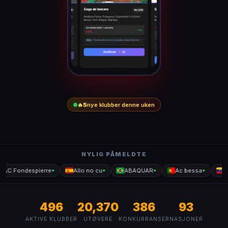
🔥
5
nye klubber denne uken
NYLIG PÅMELDTE
AC Fondespierre
Allo no cu
ABAQUAR
Ac bessa
Le
●
●
●
●
496
20,370
386
93
AKTIVE KLUBBER
UTØVERE
KONKURRANSER
NASJONER