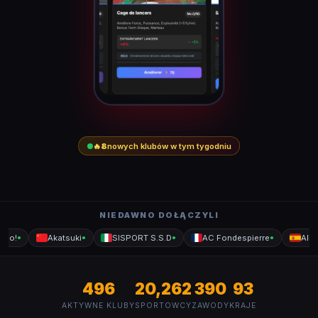
🔥
8
nowych klubów w tym tygodniu
NIEDAWNO DOŁĄCZYLI
oo!
Akatsuki
SISPORT S.S.D
AC Fondespierre
Allo 
●
●
●
●
496
20,262
390
93
AKTYWNE KLUBY
SPORTOWCY
ZAWODY
KRAJE