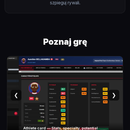
szpieguj rywali.
Poznaj grę
❮
❯
Athlete card — Stats, specialty, potential
F