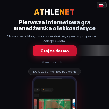
▾
ATHLE
NET
Pierwsza internetowa gra
menedżerska o lekkoatletyce
Stwórz swój klub, trenuj zawodników, rywalizuj z graczami z
całego świata.
Graj za darmo
Mam już konto →
100% za darmo · Bez pobierania