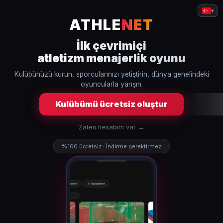
▾
ATHLE
NET
İlk çevrimiçi
atletizm menajerlik oyunu
Kulübünüzü kurun, sporcularınızı yetiştirin, dünya genelindeki
oyuncularla yarışın.
Kulübümü ücretsiz oluştur
Zaten hesabım var →
%100 ücretsiz · İndirme gerektirmez