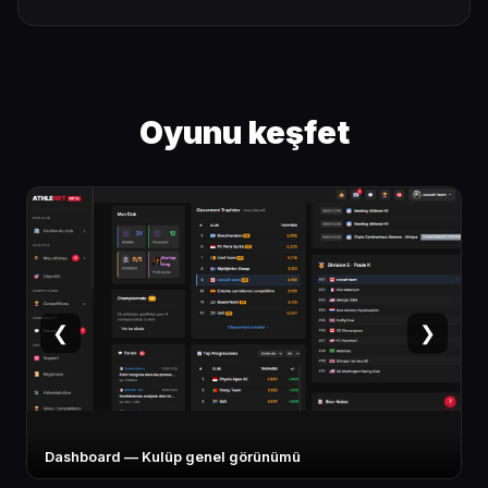
Oyunu keşfet
❮
❯
Sporcu kartı — İstatistikler ve branş